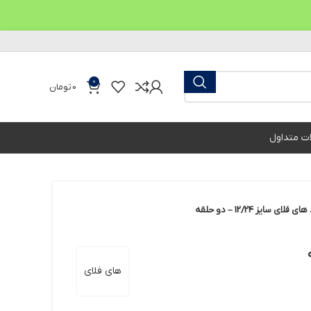
0
0
تومان
ات متداول
 سایز 12/24 – دو حلقه
های فلای