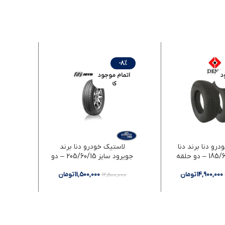
6%
-8%
د
اتمام موجود
اتم
ی
رو دنا برند دنا
لاستیک خودرو دنا برند
لاس
جویرود سایز 205/60/15 – دو
حلقه
14,900,000
تومان
11,500,000
تومان
00
12,500,000