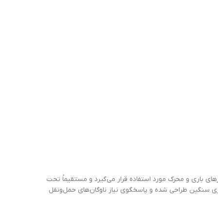
اً در محورهای باری و محرک مورد استفاده قرار می‌گیرد و مستقیماً تحت
لای (HiFly) سایز 12/24 – دو حلقه با در نظر گرفتن الزامات باربری سنگین طراحی شده و پاسخگوی نیاز ناوگان‌های حمل‌ونقل