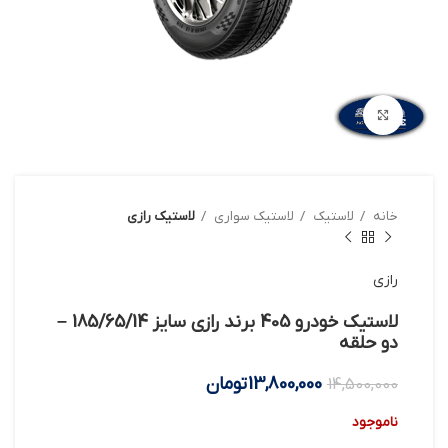
بزرگنمایی تصویر
خانه
لاستیک
لاستیک سواری
لاستیک رازی
رازی
لاستیک خودرو 405 برند رازی سایز 185/65/14 –
دو حلقه
13,800,000
تومان
14,500,000
ناموجود