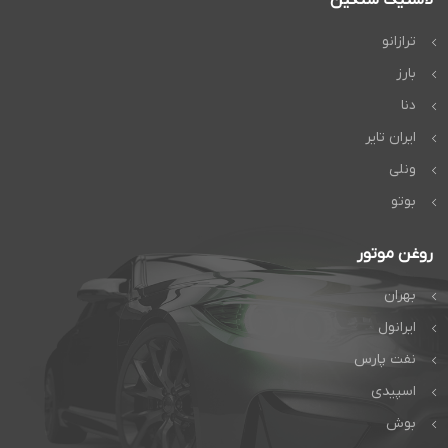
ترازانو
بارز
دنا
ایران تایر
ونلی
بوتو
روغن موتور
بهران
ایرانول
نفت پارس
اسپیدی
بوش