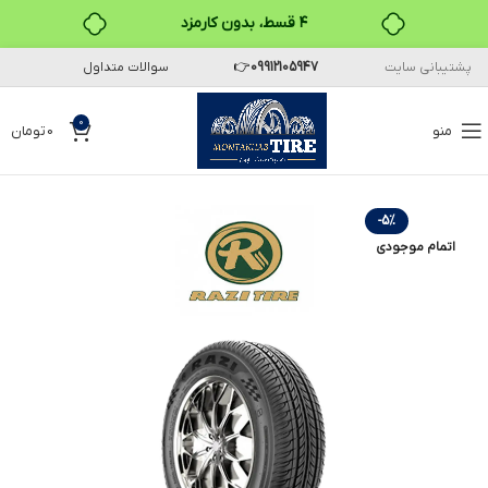
۴ قسط، بدون کارمزد
پشتیبانی سایت
09912105947
👉
سوالات متداول
بدون ضامن، بدون سود
خرید قسطی با ترب‌پی
0
منو
0
تومان
-5%
اتمام موجودی