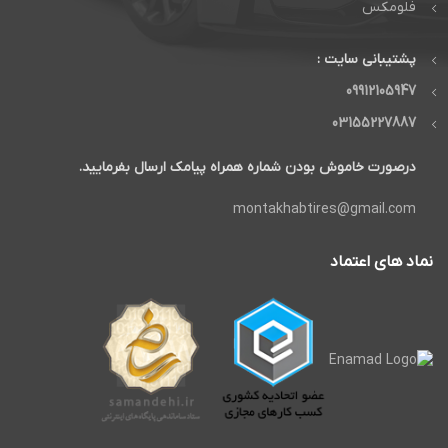
فلومکس
پشتیبانی سایت :
09912105947
03155227887
درصورت خاموش بودن شماره همراه پیامک ارسال بفرمایید.
montakhabtires@gmail.com
نماد های اعتماد