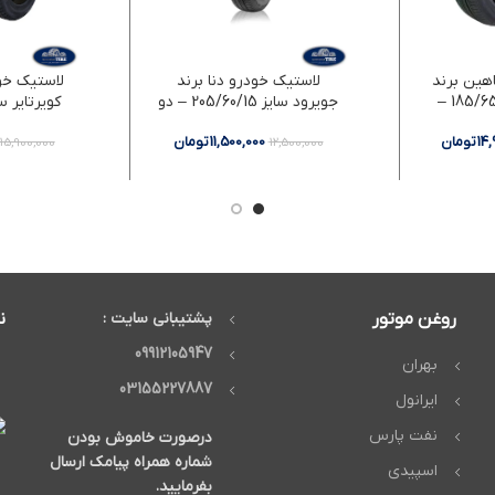
هین برند
لاستیک خودرو دنا برند
لاستیک خو
یزد تایر سایز 185/65/15 –
جویرود سایز 205/60/15 – دو
حلقه
د
14
تومان
11,500,000
تومان
15,900,000
12,500,000
روغن موتور
پشتیبانی سایت :
ن
09912105947
بهران
03155227887
ایرانول
نفت پارس
درصورت خاموش بودن
شماره همراه پیامک ارسال
اسپیدی
بفرمایید.