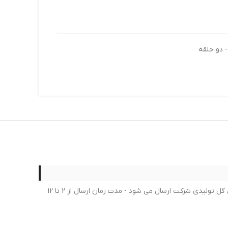
لطفا در خرید خود کمال دقت را داشته بعد از ثبت سفارش امکان لغو یا تغییر سفارش امکان پذیر نمی باشد - برای محصولات لاستیک جدیدترین گل تولیدی شرکت ارسال می شود - مدت زمان ارسال از 2 تا 12