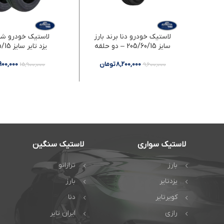
لاستیک خودرو دنا برند بارز
لاستیک خودرو شا
سایز 205/60/15 – دو حلقه
دو حلقه
8,200,000
تومان
,900,000
15,900,000
9,600,000
لاستیک سواری
لاستیک سنگین
بارز
ترازانو
یزدتایر
بارز
کویرتایر
دنا
رازی
ایران تایر