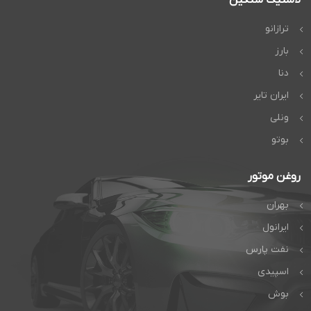
ترازانو
بارز
دنا
ایران تایر
ونلی
بوتو
روغن موتور
بهران
ایرانول
نفت پارس
اسپیدی
بوش