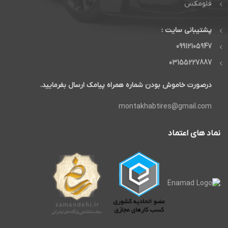
فلومکس
پشتیبانی سایت :
09912105947
03155227887
درصورت خاموش بودن شماره همراه پیامک ارسال بفرمایید.
montakhabtires@gmail.com
نماد های اعتماد