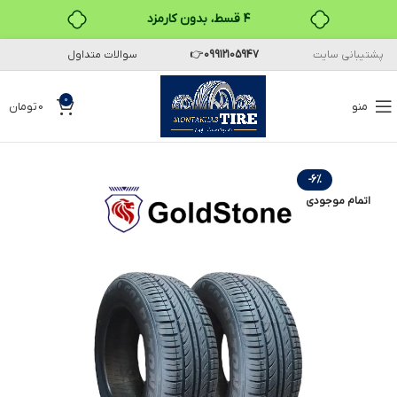
۴ قسط، بدون کارمزد
پشتیبانی سایت
09912105947
👉
سوالات متداول
بدون ضامن، بدون سود
خرید قسطی با ترب‌پی
0
منو
0
تومان
-6%
اتمام موجودی