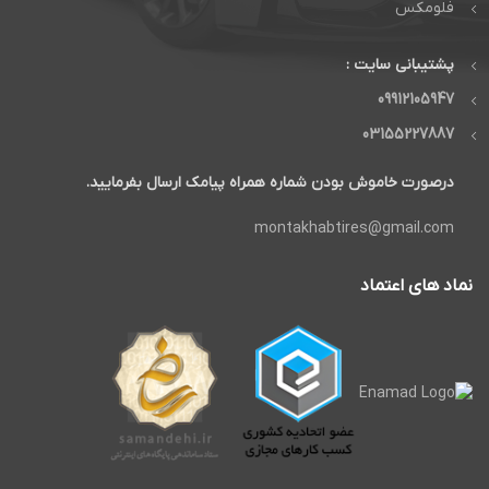
فلومکس
پشتیبانی سایت :
09912105947
03155227887
درصورت خاموش بودن شماره همراه پیامک ارسال بفرمایید.
montakhabtires@gmail.com
نماد های اعتماد