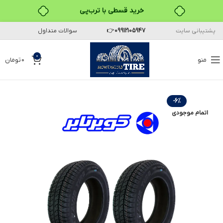
خرید قسطی با ترب‌پی
پشتیبانی سایت
09912105947
👉
سوالات متداول
۴ قسط، بدون کارمزد
بدون ضامن، بدون سود
0
منو
0
تومان
خرید قسطی با ترب‌پی
-6%
اتمام موجودی