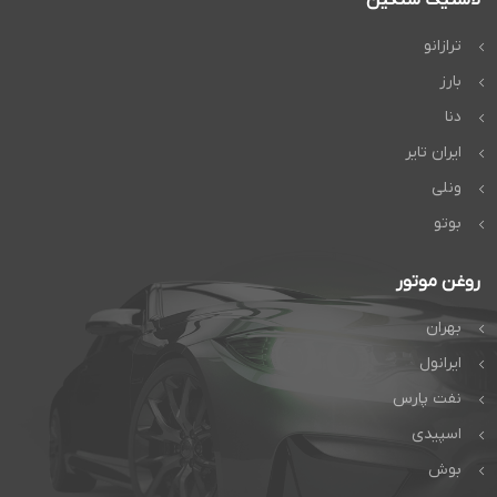
ترازانو
بارز
دنا
ایران تایر
ونلی
بوتو
روغن موتور
بهران
ایرانول
نفت پارس
اسپیدی
بوش