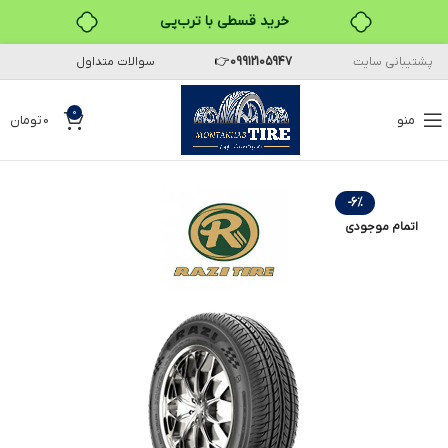
خرید قسطی با ترب‌پی
پشتیبانی سایت
09912105947
👉
سوالات متداول
0
منو
0
تومان
-6%
اتمام موجودی