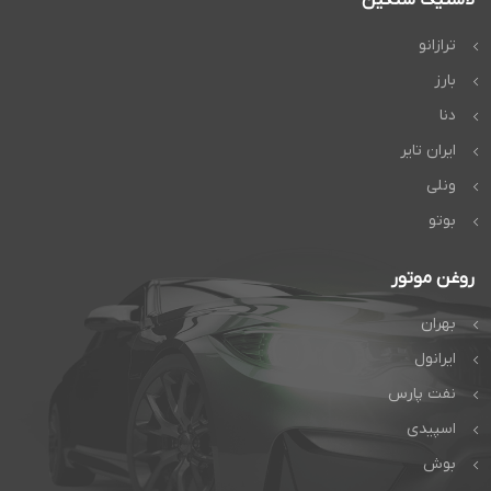
ترازانو
بارز
دنا
ایران تایر
ونلی
بوتو
روغن موتور
بهران
ایرانول
نفت پارس
اسپیدی
بوش