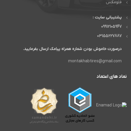
فلومکس
پشتیبانی سایت :
09912105947
03155227887
درصورت خاموش بودن شماره همراه پیامک ارسال بفرمایید.
montakhabtires@gmail.com
نماد های اعتماد