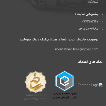
فلومکس
پشتیبانی سایت :
09912105947
03155227887
درصورت خاموش بودن شماره همراه پیامک ارسال بفرمایید.
montakhabtires@gmail.com
نماد های اعتماد