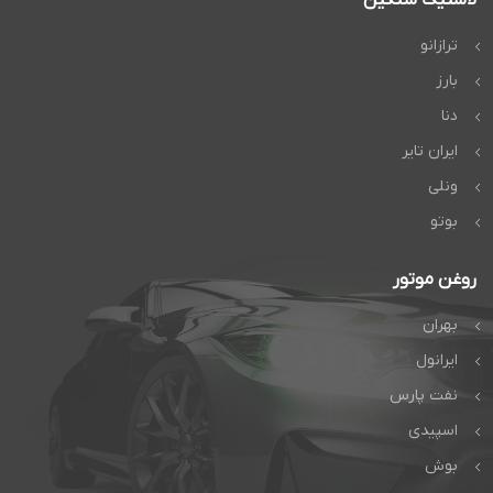
ترازانو
بارز
دنا
ایران تایر
ونلی
بوتو
روغن موتور
بهران
ایرانول
نفت پارس
اسپیدی
بوش