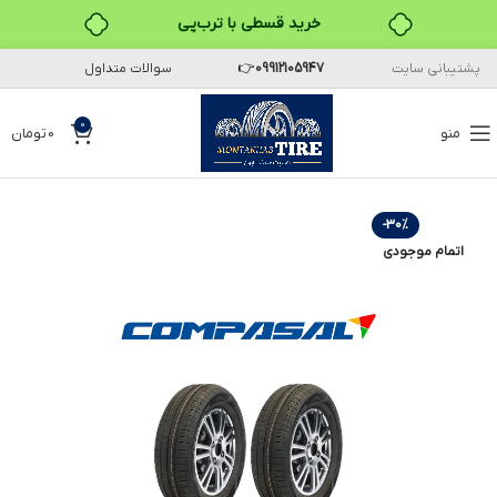
خرید قسطی با ترب‌پی
پشتیبانی سایت
09912105947
👉
سوالات متداول
۴ قسط، بدون کارمزد
بدون ضامن، بدون سود
0
منو
0
تومان
خرید قسطی با ترب‌پی
-30%
اتمام موجودی