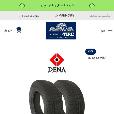
خرید قسطی با ترب‌پی
پشتیبانی سایت
09912105947
👉
سوالات متداول
۴ قسط، بدون کارمزد
بدون ضامن، بدون سود
0
منو
0
تومان
خرید قسطی با ترب‌پی
-23%
اتمام موجودی