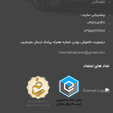
فلومکس
پشتیبانی سایت :
09912105947
03155227887
درصورت خاموش بودن شماره همراه پیامک ارسال بفرمایید.
montakhabtires@gmail.com
نماد های اعتماد