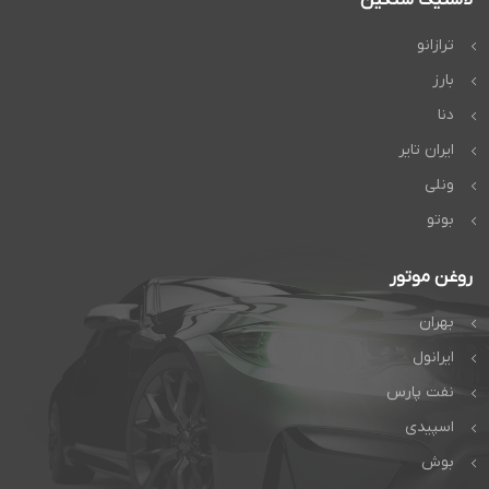
ترازانو
بارز
دنا
ایران تایر
ونلی
بوتو
روغن موتور
بهران
ایرانول
نفت پارس
اسپیدی
بوش