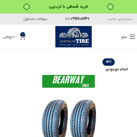
خرید قسطی با ترب‌پی
پشتیبانی سایت
09912105947
👉
سوالات متداول
۴ قسط، بدون کارمزد
بدون ضامن، بدون سود
0
منو
0
تومان
خرید قسطی با ترب‌پی
-13%
اتمام موجودی