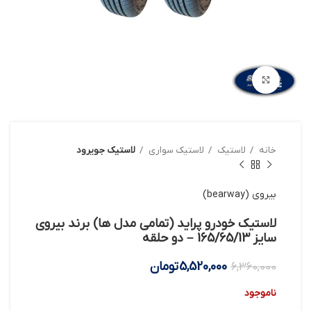
بزرگنمایی تصویر
خانه
لاستیک
لاستیک سواری
لاستیک جویرود
بیروی (bearway)
لاستیک خودرو پراید (تمامی مدل ها) برند بیروی
سایز 165/65/13 – دو حلقه
5,520,000
تومان
6,360,000
ناموجود