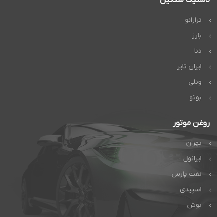
ترازانو
بارز
دنا
ایران تایر
ونلی
بوتو
روغن موتور
بهران
ایرانول
نفت پارس
اسپیدی
بوش