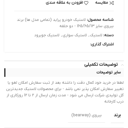
مقایسه
افزودن به علاقه مندی
شناسه محصول:
لاستیک خودرو پراید (تمامی مدل ها) برند
بیروی سایز 165/65/13 - دو حلقه
دسته:
لاستیک
,
لاستیک سواری
,
لاستیک جویرود
اشتراک گذاری:
توضیحات تکمیلی
سایر توضیحات
لطفا در خرید خود کمال دقت را داشته بعد از ثبت سفارش امکان لغو یا
تغییر سفارش امکان پذیر نمی باشد - برای محصولات لاستیک جدیدترین
گل تولیدی شرکت ارسال می شود - مدت زمان ارسال از 2 تا 12 روزکاری از
درب کارخانه
برند
بیروی (bearway)