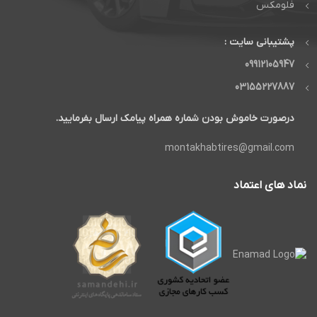
فلومکس
پشتیبانی سایت :
09912105947
03155227887
درصورت خاموش بودن شماره همراه پیامک ارسال بفرمایید.
montakhabtires@gmail.com
نماد های اعتماد