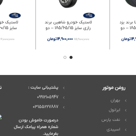
 برند یزد
لاستیک خودرو شاهین برند
لاستیک خود
تایر سایز 185/65/15 – دو
رازی سایز 185/65/15 – دو
سایز 205/60/15 – دو حلقه
حلقه
14
تومان
14,900,000
تومان
6,000,000
15,900,000
روغن موتور
پشتیبانی سایت :
ن
09912105947
بهران
03155227887
ایرانول
نفت پارس
درصورت خاموش بودن
شماره همراه پیامک ارسال
اسپیدی
بفرمایید.