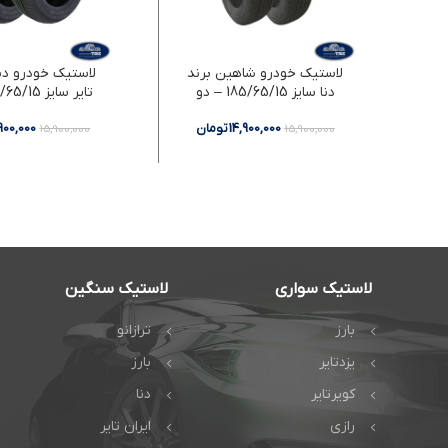
لاستیک خودرو شاهین برند
لاستیک خودرو دنا
دنا سایز 185/65/15 – دو
حلقه
حلقه
14,900,000
تومان
,900,000
15,900,000
15,900,000
لاستیک سواری
لاستیک سنگین
بارز
ترازانو
یزدتایر
بارز
کویرتایر
دنا
رازی
ایران تایر