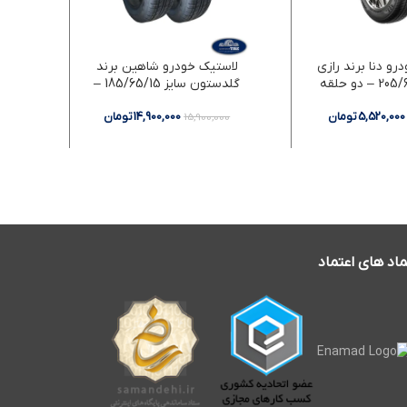
رو دنا برند رازی
لاستیک خودرو شاهین برند
ل
گلدستون سایز 185/65/15 –
دو حلقه
5,520,000
تومان
14,900,000
تومان
00
15,900,000
ماد های اعتماد