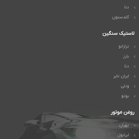
دنا
گلدستون
لاستیک سنگین
ترازانو
بارز
دنا
ایران تایر
ونلی
بوتو
روغن موتور
بهران
ایرانول