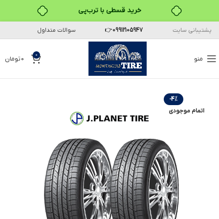
خرید قسطی با ترب‌پی
پشتیبانی سایت
09912105947
👉
سوالات متداول
۴ قسط، بدون کارمزد
بدون ضامن، بدون سود
0
منو
0
تومان
خرید قسطی با ترب‌پی
-4%
اتمام موجودی