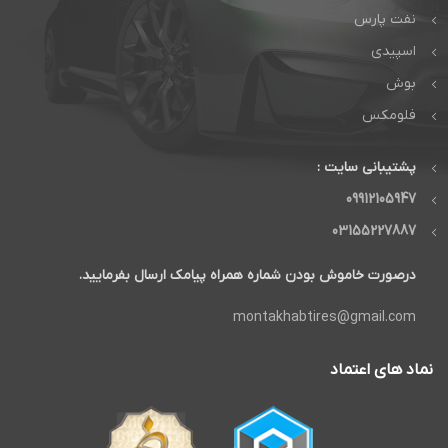
نفت پارس
اسپیدی
بوش
فلومکس
پشتیبانی سایت :
09912105947
03155227887
درصورت خاموش بودن شماره همراه پیامک ارسال بفرمایید.
montakhabtires@gmail.com
نماد های اعتماد