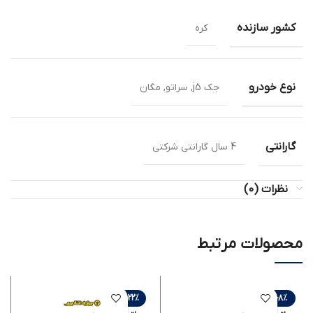
کشور سازنده
کره
نوع خودرو
جک j5, سراتو, مگان
گارانتی
4 سال گارانتی شرکتی
نظرات (0)
محصولات مرتبط
-22%
-8%