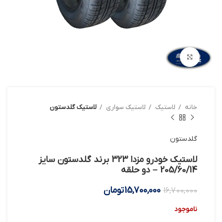
بزرگنمایی تصویر
خانه
لاستیک
لاستیک سواری
لاستیک گلدستون
گلدستون
لاستیک خودرو مزدا 323 برند گلدستون سایز
205/60/14 – دو حلقه
15,700,000
تومان
16,700,000
ناموجود