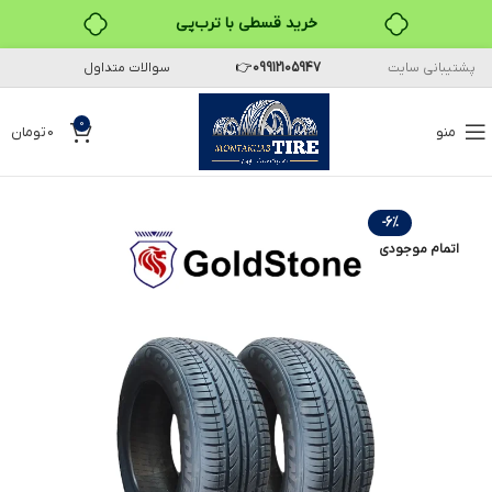
خرید قسطی با ترب‌پی
پشتیبانی سایت
09912105947
👉
سوالات متداول
0
منو
0
تومان
-6%
اتمام موجودی