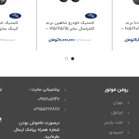
نا برند
لاستیک خودرو شاهین برند
لاستیک خود
کامفورسر سایز 205/60/15 –
کامپاسال سایز 185/65/15 –
دو حلقه
11
تومان
10,000,000
تومان
12,500,000
10,900,000
روغن موتور
پشتیبانی سایت :
ن
09912105947
بهران
03155227887
ایرانول
نفت پارس
درصورت خاموش بودن
شماره همراه پیامک ارسال
اسپیدی
بفرمایید.