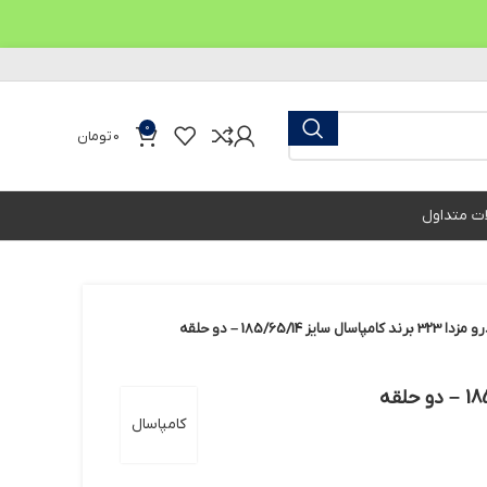
0
0
تومان
ات متداول
ایز 185/65/14 – دو حلقه
کامپاسال