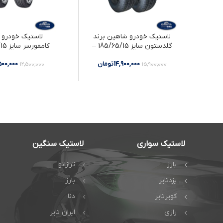
لاستیک خودرو شاهین برند
لاستیک خودرو د
گلدستون سایز 185/65/15 –
دو حلقه
دو حلقه
14,900,000
تومان
,500,000
12,500,000
15,900,000
لاستیک سواری
لاستیک سنگین
بارز
ترازانو
یزدتایر
بارز
کویرتایر
دنا
رازی
ایران تایر