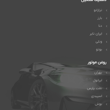
ترازانو
بارز
دنا
ایران تایر
ونلی
بوتو
روغن موتور
بهران
ایرانول
نفت پارس
اسپیدی
بوش