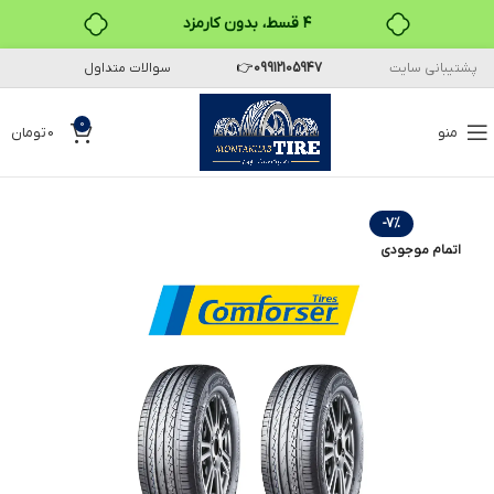
۴ قسط، بدون کارمزد
پشتیبانی سایت
09912105947
👉
سوالات متداول
بدون ضامن، بدون سود
خرید قسطی با ترب‌پی
0
منو
0
تومان
-7%
اتمام موجودی