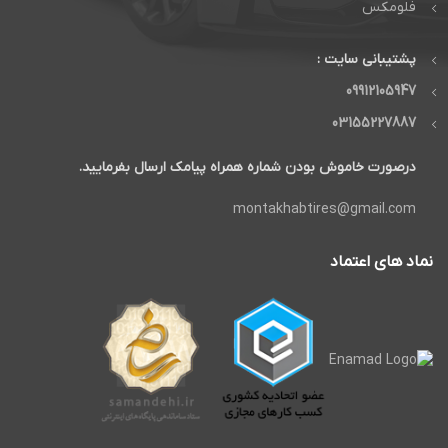
فلومکس
پشتیبانی سایت :
09912105947
03155227887
درصورت خاموش بودن شماره همراه پیامک ارسال بفرمایید.
montakhabtires@gmail.com
نماد های اعتماد