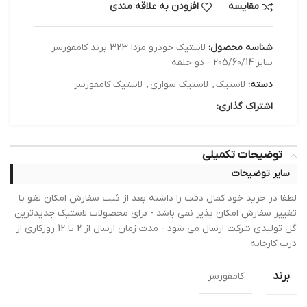
مقایسه
افزودن به علاقه مندی
شناسه محصول:
لاستیک خودرو مزدا 323 برند کامفورسر
سایز 205/60/14 - دو حلقه
دسته:
لاستیک
,
لاستیک سواری
,
لاستیک کامفورسر
اشتراک گذاری:
توضیحات تکمیلی
سایر توضیحات
لطفا در خرید خود کمال دقت را داشته بعد از ثبت سفارش امکان لغو یا
تغییر سفارش امکان پذیر نمی باشد - برای محصولات لاستیک جدیدترین
گل تولیدی شرکت ارسال می شود - مدت زمان ارسال از 2 تا 12 روزکاری از
درب کارخانه
برند
کامفورسر