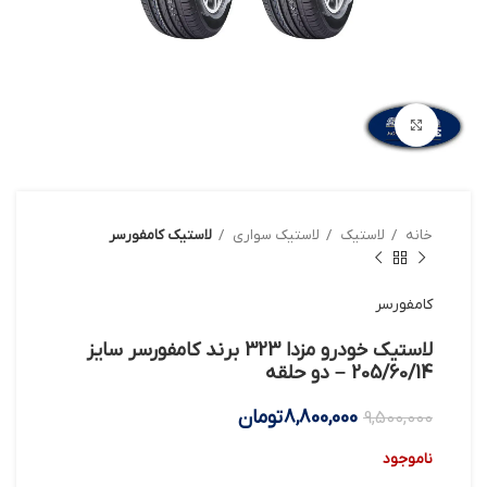
بزرگنمایی تصویر
خانه
لاستیک
لاستیک سواری
لاستیک کامفورسر
کامفورسر
لاستیک خودرو مزدا 323 برند کامفورسر سایز
205/60/14 – دو حلقه
8,800,000
تومان
9,500,000
ناموجود