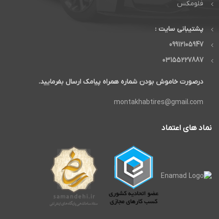
فلومکس
پشتیبانی سایت :
09912105947
03155227887
درصورت خاموش بودن شماره همراه پیامک ارسال بفرمایید.
montakhabtires@gmail.com
نماد های اعتماد