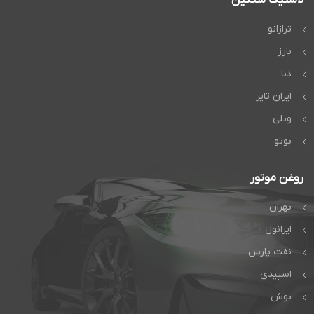
ترازانو
بارز
دنا
ایران تایر
ونلی
بوتو
روغن موتور
بهران
ایرانول
نفت پارس
اسپیدی
بوش