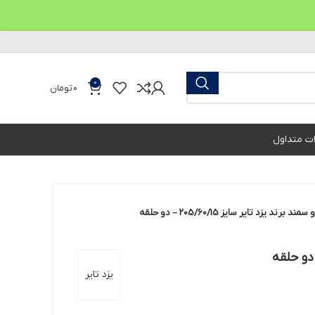
0
0
تومان
ات متداول
ند یزد تایر سایز 205/60/15 – دو حلقه
یزد تایر