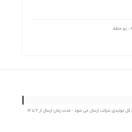
لطفا در خرید خود کمال دقت را داشته بعد از ثبت سفارش امکان لغو یا تغییر سفارش امکان پذیر نمی باشد - برای محصولات لاستیک جدیدترین گل تولیدی شرکت ارسال می شود - مدت زمان ارسال از 2 تا 12