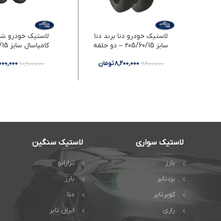
لاستیک خودرو دنا برند دنا
لاستیک خودرو شا
سایز 205/60/15 – دو حلقه
دو حلقه
8,200,000
تومان
,000,000
10,900,000
9,600,000
لاستیک سواری
لاستیک سنگین
بارز
ترازانو
یزدتایر
بارز
کویرتایر
دنا
رازی
ایران تایر