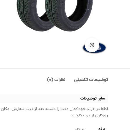
بزرگنمایی تصویر
توضیحات تکمیلی
نظرات (0)
سایر توضیحات
روزکاری از درب کارخانه
برند
یزد تایر