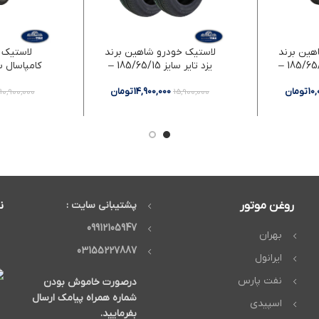
هین برند
لاستیک خودرو شاهین برند
لاستیک خ
کامپاسال سایز 185/65/15 –
یزد تایر سایز 185/65/15 –
دو حلقه
د
10
تومان
14,900,000
تومان
10,900,000
15,900,000
روغن موتور
پشتیبانی سایت :
ن
09912105947
بهران
03155227887
ایرانول
نفت پارس
درصورت خاموش بودن
شماره همراه پیامک ارسال
اسپیدی
بفرمایید.