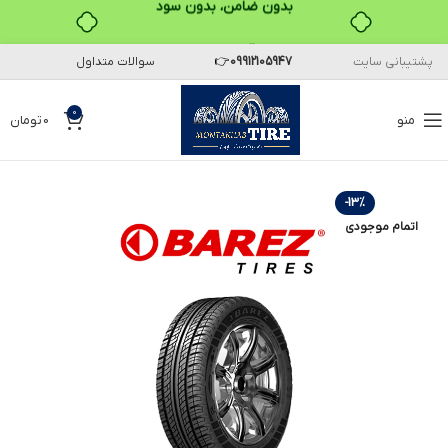
خرید قسطی با ترب‌پی
پشتیبانی سایت
09912105947
👉
سوالات متداول
0
منو
0
تومان
-13%
اتمام موجودی