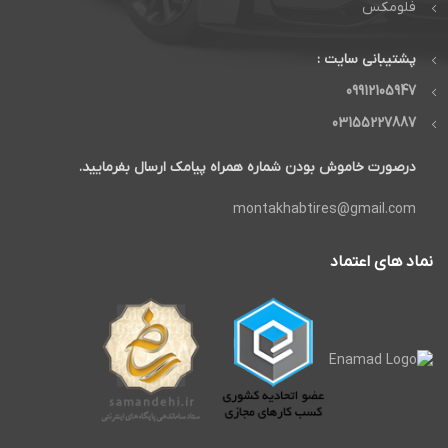
فلومکس
پشتیبانی سایت :
09912105947
03155227887
درصورت خاموش بودن شماره همراه پیامک ارسال بفرمایید.
montakhabtires@gmail.com
نماد های اعتماد