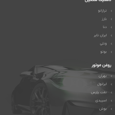
ترازانو
بارز
دنا
ایران تایر
ونلی
بوتو
روغن موتور
بهران
ایرانول
نفت پارس
اسپیدی
بوش