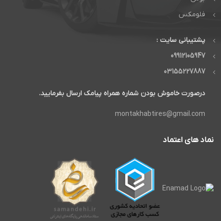
فلومکس
پشتیبانی سایت :
09912105947
03155227887
درصورت خاموش بودن شماره همراه پیامک ارسال بفرمایید.
montakhabtires@gmail.com
نماد های اعتماد