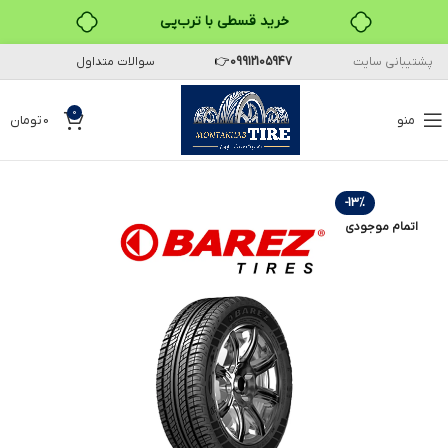
خرید قسطی با ترب‌پی
پشتیبانی سایت
09912105947
👉
سوالات متداول
۴ قسط، بدون کارمزد
بدون ضامن، بدون سود
0
منو
0
تومان
خرید قسطی با ترب‌پی
-13%
اتمام موجودی