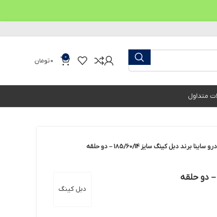
0
0
تومان
ات متداول
نا برند دبل کینگ سایز 185/60/14 – دو حلقه
دبل کینگ