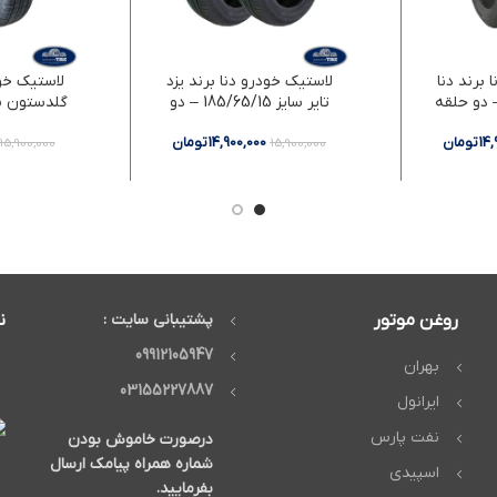
برند دنا
لاستیک خودرو دنا برند یزد
لاستیک خو
تایر سایز 185/65/15 – دو
حلقه
د
14
تومان
14,900,000
تومان
15,900,000
15,900,000
روغن موتور
پشتیبانی سایت :
ن
09912105947
بهران
03155227887
ایرانول
نفت پارس
درصورت خاموش بودن
شماره همراه پیامک ارسال
اسپیدی
بفرمایید.