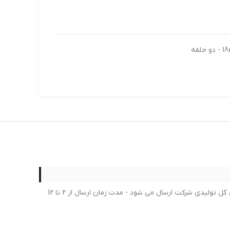
لطفا در خرید خود کمال دقت را داشته بعد از ثبت سفارش امکان لغو یا تغییر سفارش امکان پذیر نمی باشد - برای محصولات لاستیک جدیدترین گل تولیدی شرکت ارسال می شود - مدت زمان ارسال از 2 تا 12