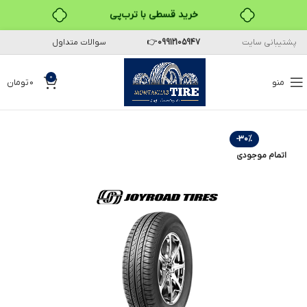
خرید قسطی با ترب‌پی
پشتیبانی سایت
09912105947
👉
سوالات متداول
0
منو
0
تومان
-30%
اتمام موجودی