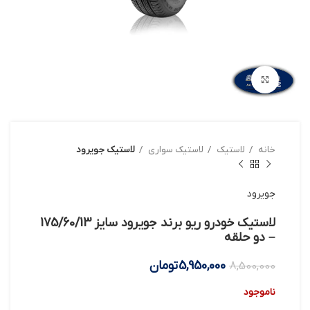
بزرگنمایی تصویر
خانه
لاستیک
لاستیک سواری
لاستیک جویرود
جویرود
لاستیک خودرو ریو برند جویرود سایز 175/60/13
– دو حلقه
5,950,000
تومان
8,500,000
ناموجود