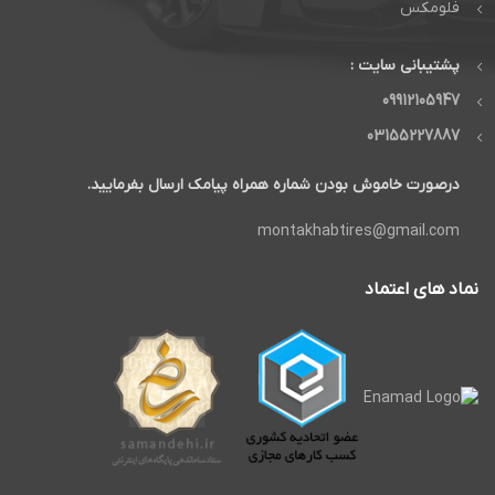
فلومکس
پشتیبانی سایت :
09912105947
03155227887
درصورت خاموش بودن شماره همراه پیامک ارسال بفرمایید.
montakhabtires@gmail.com
نماد های اعتماد