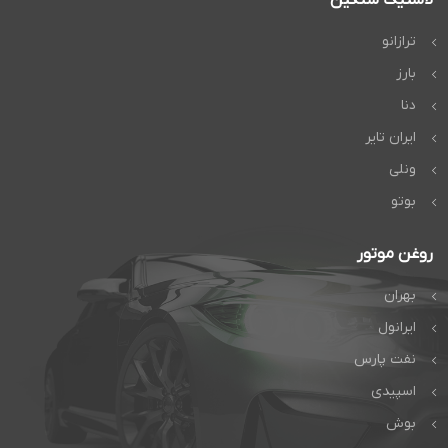
ترازانو
بارز
دنا
ایران تایر
ونلی
بوتو
روغن موتور
بهران
ایرانول
نفت پارس
اسپیدی
بوش