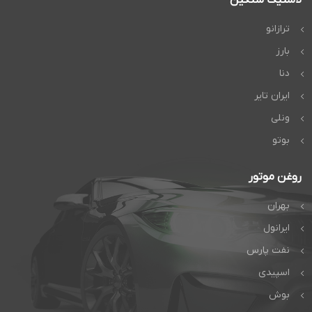
ترازانو
بارز
دنا
ایران تایر
ونلی
بوتو
روغن موتور
بهران
ایرانول
نفت پارس
اسپیدی
بوش