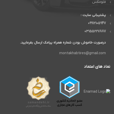
فلومکس
پشتیبانی سایت :
09912105947
03155227887
درصورت خاموش بودن شماره همراه پیامک ارسال بفرمایید.
montakhabtires@gmail.com
نماد های اعتماد