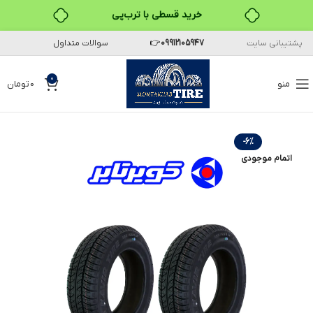
خرید قسطی با ترب‌پی
پشتیبانی سایت
09912105947
👉
سوالات متداول
۴ قسط، بدون کارمزد
بدون ضامن، بدون سود
0
منو
0
تومان
خرید قسطی با ترب‌پی
-6%
اتمام موجودی