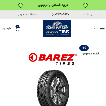
خرید قسطی با ترب‌پی
پشتیبانی سایت
09912105947
👉
سوالات متداول
۴ قسط، بدون کارمزد
بدون ضامن، بدون سود
0
منو
0
تومان
خرید قسطی با ترب‌پی
-6%
اتمام موجودی