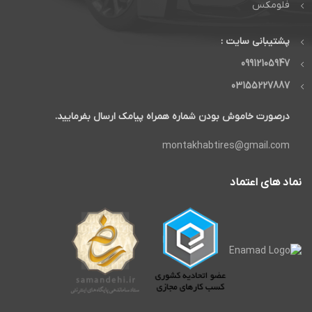
فلومکس
پشتیبانی سایت :
09912105947
03155227887
درصورت خاموش بودن شماره همراه پیامک ارسال بفرمایید.
montakhabtires@gmail.com
نماد های اعتماد