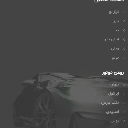
ترازانو
بارز
دنا
ایران تایر
ونلی
بوتو
روغن موتور
بهران
ایرانول
نفت پارس
اسپیدی
بوش