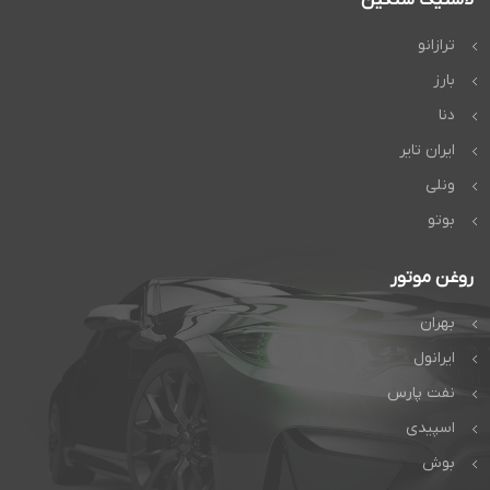
ترازانو
بارز
دنا
ایران تایر
ونلی
بوتو
روغن موتور
بهران
ایرانول
نفت پارس
اسپیدی
بوش