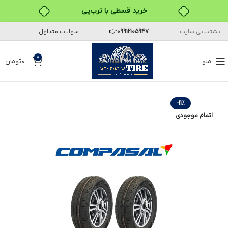
خرید قسطی با ترب‌پی
پشتیبانی سایت
09912105947
👉
سوالات متداول
۴ قسط، بدون کارمزد
بدون ضامن، بدون سود
0
منو
0
تومان
خرید قسطی با ترب‌پی
-11%
اتمام موجودی