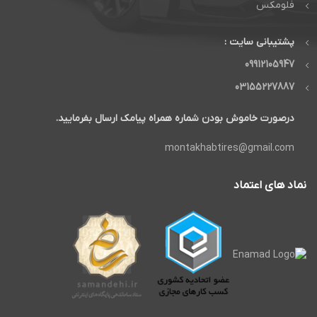
فلومکس
پشتیبانی سایت :
09912105947
03155227887
درصورت خاموش بودن شماره همراه پیامک ارسال بفرمایید.
montakhabtires@gmail.com
نماد های اعتماد