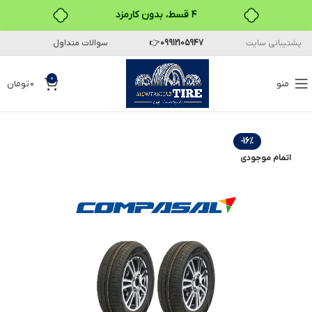
۴ قسط، بدون کارمزد
پشتیبانی سایت
09912105947
👉
سوالات متداول
بدون ضامن، بدون سود
خرید قسطی با ترب‌پی
0
منو
0
تومان
-16%
اتمام موجودی