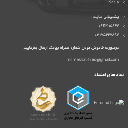
فلومکس
پشتیبانی سایت :
09912105947
03155227887
درصورت خاموش بودن شماره همراه پیامک ارسال بفرمایید.
montakhabtires@gmail.com
نماد های اعتماد