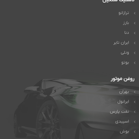
ترازانو
بارز
دنا
ایران تایر
ونلی
بوتو
روغن موتور
بهران
ایرانول
نفت پارس
اسپیدی
بوش