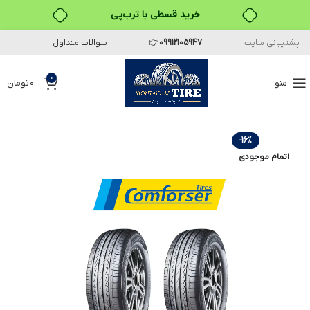
خرید قسطی با ترب‌پی
پشتیبانی سایت
09912105947
👉
سوالات متداول
۴ قسط، بدون کارمزد
بدون ضامن، بدون سود
0
منو
0
تومان
خرید قسطی با ترب‌پی
-16%
اتمام موجودی