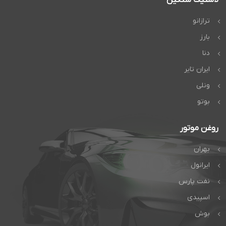
ترازانو
بارز
دنا
ایران تایر
ونلی
بوتو
روغن موتور
بهران
ایرانول
نفت پارس
اسپیدی
بوش