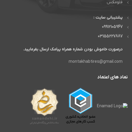
فلومکس
پشتیبانی سایت :
09912105947
03155227887
درصورت خاموش بودن شماره همراه پیامک ارسال بفرمایید.
montakhabtires@gmail.com
نماد های اعتماد