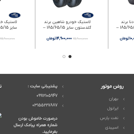
نا برند
لاستیک خودرو شاهین برند
لاستیک خود
کامفورسر سایز 185/65/15 –
گلدستون سایز 185/65/15 –
سایز 185/65/15 – دو حلقه
دو حلقه
10
تومان
14,900,000
تومان
15,900,000
15,900,000
روغن موتور
پشتیبانی سایت :
ن
09912105947
بهران
03155227887
ایرانول
نفت پارس
درصورت خاموش بودن
شماره همراه پیامک ارسال
اسپیدی
بفرمایید.