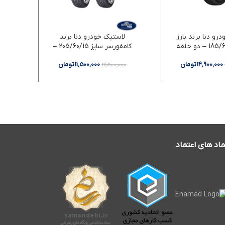
رو دنا برند بارز
لاستیک خودرو دنا برند
ل
کامفورسر سایز 205/60/15 –
دو حلقه
14,900,000
تومان
11,500,000
تومان
00
12,500,000
ماد های اعتماد