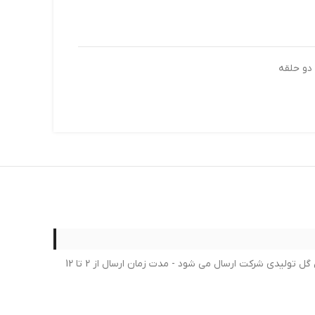
لطفا در خرید خود کمال دقت را داشته بعد از ثبت سفارش امکان لغو یا تغییر سفارش امکان پذیر نمی باشد - برای محصولات لاستیک جدیدترین گل تولیدی شرکت ارسال می شود - مدت زمان ارسال از 2 تا 12