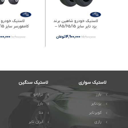
لاستیک خودرو شاهین برند
لاستیک خودرو د
یزد تایر سایز 185/65/15 –
دو حلقه
دو حلقه
14,900,000
تومان
,000,000
10,900,000
15,900,000
لاستیک سواری
لاستیک سنگین
بارز
ترازانو
یزدتایر
بارز
کویرتایر
دنا
رازی
ایران تایر