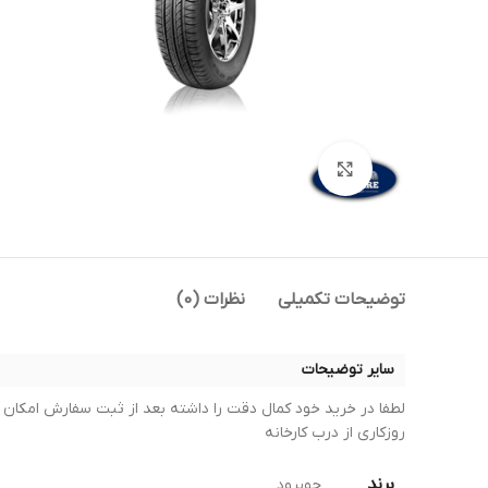
بزرگنمایی تصویر
توضیحات تکمیلی
نظرات (0)
سایر توضیحات
روزکاری از درب کارخانه
برند
جویرود