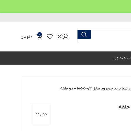
0
0
تومان
ات متداول
رند جویرود سایز 185/60/14 – دو حلقه
جویرود