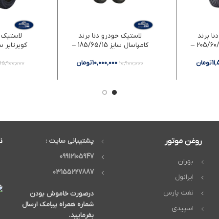
نا برند
لاستیک خودرو دنا برند
لاستیک خ
کامفورسر سایز 205/60/15 –
کامپاسال سایز 185/65/15 –
دو حلقه
د
11
تومان
10,000,000
تومان
15,900,000
10,900,000
روغن موتور
پشتیبانی سایت :
ن
09912105947
بهران
03155227887
ایرانول
نفت پارس
درصورت خاموش بودن
شماره همراه پیامک ارسال
اسپیدی
بفرمایید.