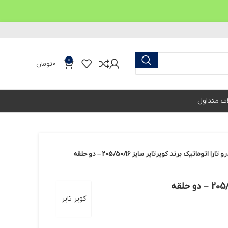
0
0
تومان
ات متداول
 اتوماتیک برند کویرتایر سایز 205/50/16 – دو حلقه
کویر تایر