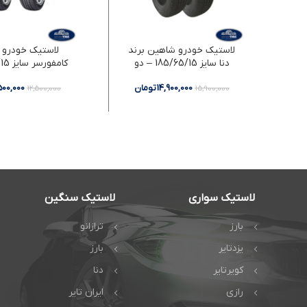
لاستیک خودرو شاهین برند
لاستیک خودرو د
دنا سایز 185/65/15 – دو
حلقه
دو حلقه
14,900,000
تومان
,500,000
12,500,000
15,900,000
لاستیک سواری
لاستیک سنگین
بارز
ترازانو
یزدتایر
بارز
کویرتایر
دنا
رازی
ایران تایر