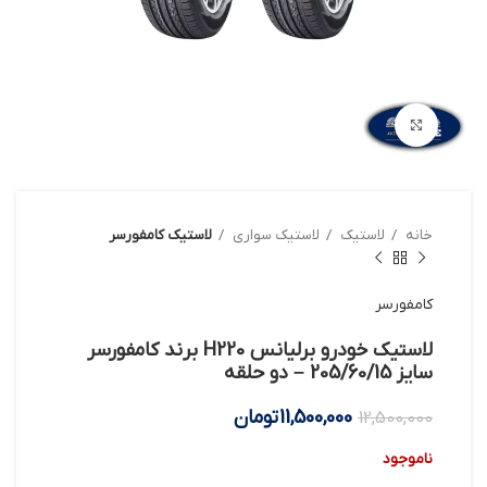
بزرگنمایی تصویر
خانه
لاستیک
لاستیک سواری
لاستیک کامفورسر
کامفورسر
لاستیک خودرو برلیانس H220 برند کامفورسر
سایز 205/60/15 – دو حلقه
11,500,000
تومان
12,500,000
ناموجود