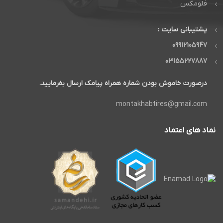
فلومکس
پشتیبانی سایت :
09912105947
03155227887
درصورت خاموش بودن شماره همراه پیامک ارسال بفرمایید.
montakhabtires@gmail.com
نماد های اعتماد