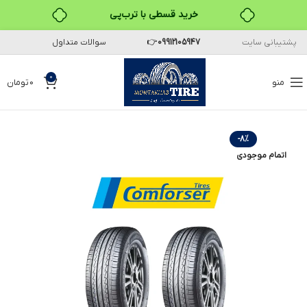
خرید قسطی با ترب‌پی
پشتیبانی سایت
09912105947
👉
سوالات متداول
0
منو
0
تومان
-8%
اتمام موجودی