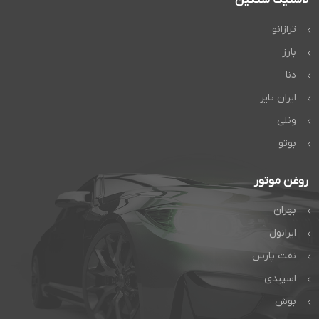
ترازانو
بارز
دنا
ایران تایر
ونلی
بوتو
روغن موتور
بهران
ایرانول
نفت پارس
اسپیدی
بوش