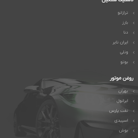
ترازانو
بارز
دنا
ایران تایر
ونلی
بوتو
روغن موتور
بهران
ایرانول
نفت پارس
اسپیدی
بوش