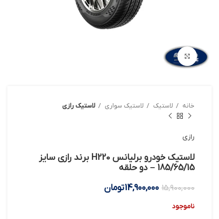
بزرگنمایی تصویر
خانه
لاستیک
لاستیک سواری
لاستیک رازی
رازی
لاستیک خودرو برلیانس H220 برند رازی سایز
185/65/15 – دو حلقه
14,900,000
تومان
15,900,000
ناموجود