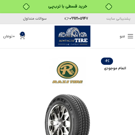
خرید قسطی با ترب‌پی
پشتیبانی سایت
09912105947
👉
سوالات متداول
۴ قسط، بدون کارمزد
بدون ضامن، بدون سود
0
منو
0
تومان
خرید قسطی با ترب‌پی
-6%
اتمام موجودی