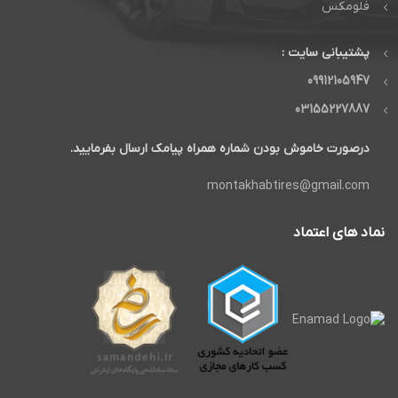
فلومکس
پشتیبانی سایت :
09912105947
03155227887
درصورت خاموش بودن شماره همراه پیامک ارسال بفرمایید.
montakhabtires@gmail.com
نماد های اعتماد