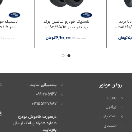
نا برند
لاستیک خودرو شاهین برند
لاستیک خود
گلدستون سایز 205/60/15 –
یزد تایر سایز 185/65/15 –
سایز 205/60/15 – دو حلقه
دو حلقه
5,
تومان
14,900,000
تومان
6,000,000
15,900,000
روغن موتور
پشتیبانی سایت :
ن
09912105947
بهران
03155227887
ایرانول
نفت پارس
درصورت خاموش بودن
شماره همراه پیامک ارسال
اسپیدی
بفرمایید.