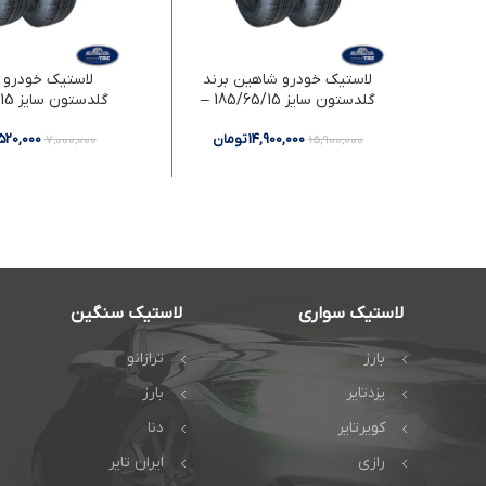
لاستیک خودرو شاهین برند
لاستیک خودرو د
گلدستون سایز 185/65/15 –
دو حلقه
دو حلقه
14,900,000
تومان
520,000
7,000,000
15,900,000
لاستیک سواری
لاستیک سنگین
بارز
ترازانو
یزدتایر
بارز
کویرتایر
دنا
رازی
ایران تایر