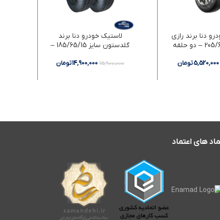
رو دنا برند رازی
لاستیک خودرو دنا برند
لاس
گلدستون سایز 185/65/15 –
دو حلقه
5,520,000
تومان
14,900,000
تومان
00
15,900,000
ماد های اعتماد