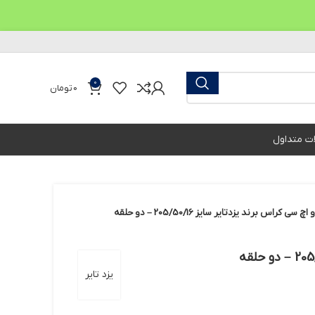
0
0
تومان
ات متداول
کراس برند یزدتایر سایز 205/50/16 – دو حلقه
یزد تایر