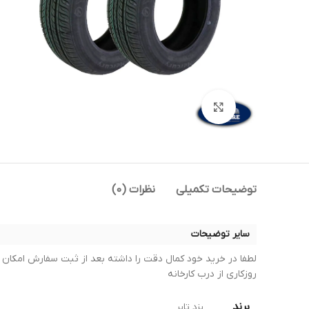
بزرگنمایی تصویر
توضیحات تکمیلی
نظرات (0)
سایر توضیحات
روزکاری از درب کارخانه
برند
یزد تایر