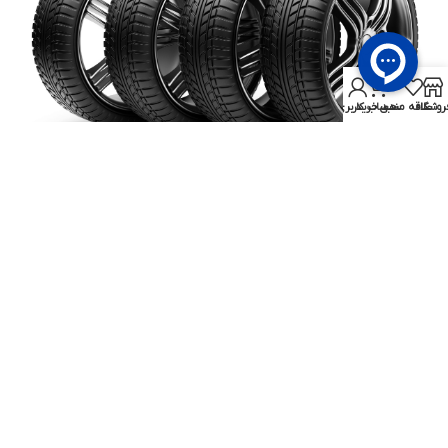
0
روشگاه
علاقه مندی
سبد خرید
حساب کاربری من
خرید لاستیک برند دنا
برای
خرید لاستیک برند دنا
، رعایت چند نکته کلیدی ضروری است تا
انتخابی ایمن و مطمئن داشته باشید:
اصالت کالا: همیشه از فروشگاه‌ های معتبر مانند
لاستیک منتخب
خرید کنید تا از اصل بودن محصول مطمئن شوید.
تاریخ تولید: لاستیک‌ ها دارای عمر مفید هستند. بهتر است محصولی با
تاریخ تولید کمتر از دو سال تهیه کنید.
سایز مناسب: سایز لاستیک باید مطابق مشخصات خودرو یا تایر فعلی
باشد تا از مشکلات تعادل، مصرف سوخت و عملکرد ترمز جلوگیری