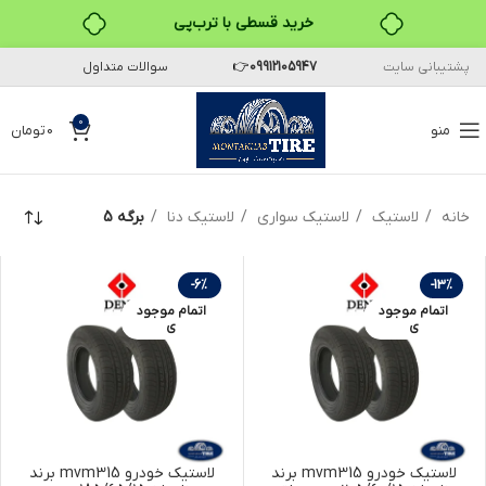
۴ قسط، بدون کارمزد
پشتیبانی سایت
09912105947
👉
سوالات متداول
بدون ضامن، بدون سود
خرید قسطی با ترب‌پی
0
منو
0
تومان
خانه
لاستیک
لاستیک سواری
لاستیک دنا
برگه 5
-6%
-13%
اتمام موجود
اتمام موجود
ی
ی
لاستیک خودرو mvm315 برند
لاستیک خودرو mvm315 برند