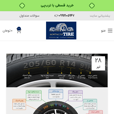
خرید قسطی با ترب‌پی
۴ قسط، بدون کارمزد
پشتیبانی سایت
09912105947
👉
سوالات متداول
بدون ضامن، بدون سود
0
منو
0
تومان
خرید قسطی با ترب‌پی
28
تیر