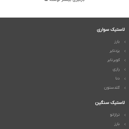
لاستیک سواری
بارز
یزدتایر
کویرتایر
رازی
دنا
گلدستون
لاستیک سنگین
ترازانو
بارز