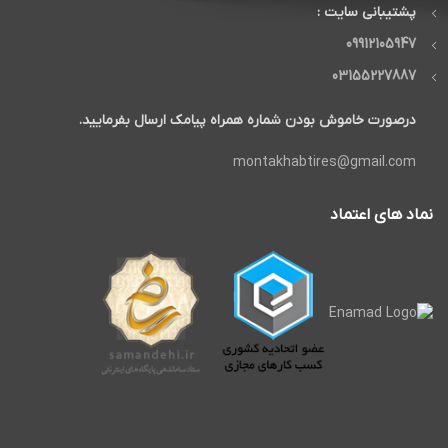
پشتیبانی سایت :
09912105947
03155227887
درصورت خاموش بودن شماره همراه پیامک ارسال بفرمایید.
montakhabtires@gmail.com
نماد های اعتماد