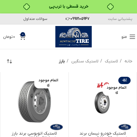
۴ قسط، بدون کارمزد
پشتیبانی سایت
09912105947
👉
سوالات متداول
بدون ضامن، بدون سود
خرید قسطی با ترب‌پی
0
منو
0
تومان
خانه
لاستیک
لاستیک سنگین
بارز
-5%
اتمام موجود
ی
اتمام موجود
ی
لاستیک خودرو نیسان برند
لاستیک اتوبوسی برند بارز