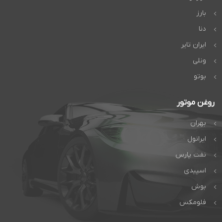
بارز
دنا
ایران تایر
ونلی
بوتو
روغن موتور
بهران
ایرانول
نفت پارس
اسپیدی
بوش
فلومکس