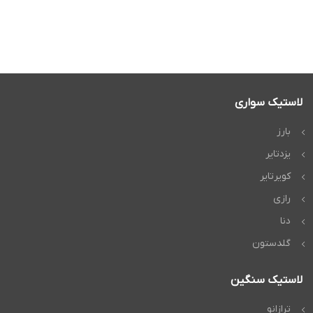
لاستیک سواری
بارز
یزدتایر
کویرتایر
رازی
دنا
گلدستون
لاستیک سنگین
ترازانو