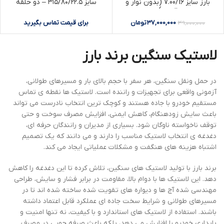
بارز سایز 7.00/16 (بدون نوار و
سایز ۳۱۵/۸۰/۲۲.۵ – دو حلقه
تیوب)
37,000,000
تومان
برای قیمت تماس بگیرید
39,000,000
لاستیک سنگین برند بارز
در حمل ‌ونقل سنگین، هر سفر با حجم بالای بار و مسیرهای طولانی،
آزمونی واقعی برای تجهیزات و راننده است. لاستیک‌ ها نقطه‌ ی تماس
مستقیم خودرو با جاده هستند و کوچک‌ ترین انتخاب نادرست می‌ تواند
باعث سایش زودهنگام، کاهش ایمنی، افزایش مصرف سوخت و حتی
توقف ناخواسته ناوگان شود. بسیاری از مدیران و رانندگان حرفه ‌ای،
دغدغه‌ ی انتخاب لاستیک مناسب را دارند و می ‌دانند که یک تصمیم
اشتباه هزینه ‌های هنگفت و مشکلات عملیاتی ایجاد می‌ کند.
برند بارز با تولید لاستیک‌ های سنگین، تلاش کرده تا این دغدغه را کاهش
دهد. این لاستیک‌ ها با دوام بالا، مقاومت در برابر فشار و سایش، طراحی
مهندسی‌ شده آج‌ ها و دیواره‌ های تقویت‌ شده ساخته شده‌ اند تا در
مسیرهای طولانی و شرایط سخت جاده‌ ای عملکرد قابل اعتماد داشته
باشند. استفاده از لاستیک‌ های استاندارد و با کیفیت، نه تنها امنیت و
پایداری خودرو را افزایش می‌ دهد، بلکه باعث صرفه‌ جویی در مصرف