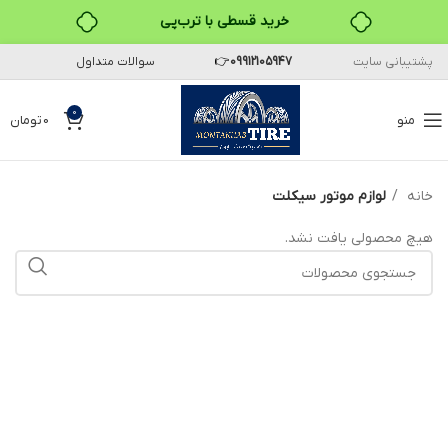
خرید قسطی با ترب‌پی
پشتیبانی سایت
09912105947
👉
سوالات متداول
0
منو
0
تومان
خانه
لوازم موتور سیکلت
هیچ محصولی یافت نشد.