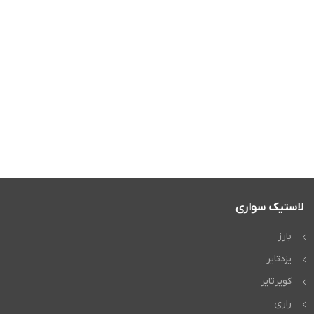
لاستیک سواری
بارز
یزدتایر
کویرتایر
رازی