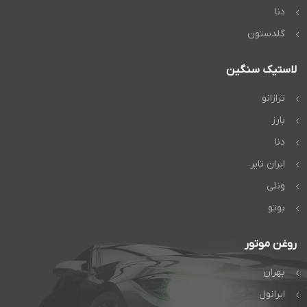
دنا
گلدستون
لاستیک سنگین
ترازانو
بارز
دنا
ایران تایر
ونلی
بوتو
روغن موتور
بهران
ایرانول