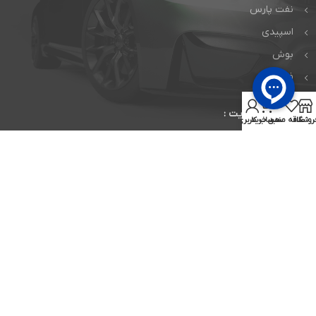
نفت پارس
اسپیدی
بوش
فلومکس
0
پشتیبانی سایت :
روشگاه
علاقه مندی
سبد خرید
حساب کاربری من
09912105947
03155227887
درصورت خاموش بودن شماره همراه پیامک ارسال بفرمایید.
montakhabtires@gmail.com
نماد های اعتماد