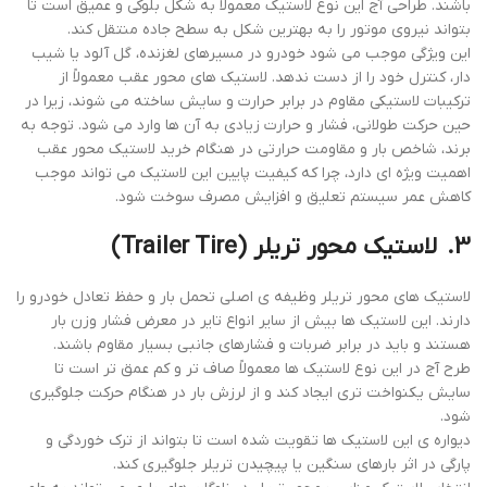
باشند. طراحی آج این نوع لاستیک معمولاً به شکل بلوکی و عمیق است تا
بتواند نیروی موتور را به بهترین شکل به سطح جاده منتقل کند.
این ویژگی موجب می‌ شود خودرو در مسیرهای لغزنده، گل‌ آلود یا شیب‌
دار، کنترل خود را از دست ندهد. لاستیک‌ های محور عقب معمولاً از
ترکیبات لاستیکی مقاوم در برابر حرارت و سایش ساخته می ‌شوند، زیرا در
حین حرکت طولانی، فشار و حرارت زیادی به آن‌ ها وارد می‌ شود. توجه به
برند، شاخص بار و مقاومت حرارتی در هنگام خرید لاستیک محور عقب
اهمیت ویژه‌ ای دارد، چرا که کیفیت پایین این لاستیک می‌ تواند موجب
کاهش عمر سیستم تعلیق و افزایش مصرف سوخت شود.
3.
لاستیک محور تریلر
(Trailer Tire)
لاستیک ‌های محور تریلر وظیفه ‌ی اصلی تحمل بار و حفظ تعادل خودرو را
دارند. این لاستیک ‌ها بیش از سایر انواع تایر در معرض فشار وزن بار
هستند و باید در برابر ضربات و فشارهای جانبی بسیار مقاوم باشند.
طرح آج در این نوع لاستیک‌ ها معمولاً صاف ‌تر و کم‌ عمق‌ تر است تا
سایش یکنواخت‌ تری ایجاد کند و از لرزش بار در هنگام حرکت جلوگیری
شود.
دیواره ‌ی این لاستیک ‌ها تقویت ‌شده است تا بتواند از ترک‌ خوردگی و
پارگی در اثر بارهای سنگین یا پیچیدن تریلر جلوگیری کند.