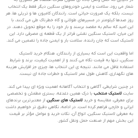
‌شمار می ‌رود، سلامت و ایمنی خودروهای سنگین دیگر فقط یک انتخاب
نیست، بلکه یک ضرورت حیاتی است. رانندگان کامیون ‌ها و تریلی‌ ها، هر
روز صدها کیلومتر در مسیرهای طولانی و گاه خطرناک طی می‌ کنند، با
این امید که سالم به مقصد برسند و بار خود را به موقع تحویل دهند. در
این میان، لاستیک سنگین نقشی فراتر از یک قطعه‌ ی مصرفی دارد. این
لاستیک است که جان راننده، سلامت بار و ایمنی جاده را تضمین می ‌کند.
اما واقعیت این است که بسیاری از رانندگان، هنگام خرید لاستیک
سنگین، تنها به قیمت نگاه می ‌کنند و از اهمیت کیفیت، برند و شرایط
استفاده غافل می ‌مانند. نتیجه ‌ی این انتخاب ‌ها، چیزی جز افزایش هزینه
‌های نگهداری، کاهش طول عمر لاستیک و خطرات جاده ‌ای نیست.
در چنین شرایطی، آگاهی و انتخاب آگاهانه اهمیت ویژه‌ ای پیدا می ‌کند.
سایت
لاستیک منتخب
با درک همین دغدغه، بستری مطمئن و تخصصی
برای معرفی، مقایسه و خرید
لاستیک‌ های سنگین
از معتبرترین برندهای
ایرانی و خارجی فراهم کرده است. در ادامه، نگاهی دقیق‌ تر خواهیم داشت
به معرفی لاستیک سنگین، انواع آن، نکات خرید و عوامل مؤثر بر قیمت
این بخش مهم از صنعت حمل‌ ونقل کشور.