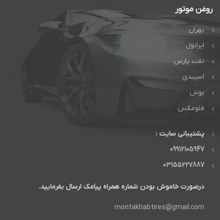
روغن موتور
بهران
ایرانول
نفت پارس
اسپیدی
بوش
فلومکس
پشتیبانی سایت :
09912105947
03155227887
درصورت خاموش بودن شماره همراه پیامک ارسال بفرمایید.
montakhabtires@gmail.com