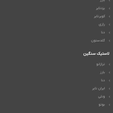
بارز
یزدتایر
کویرتایر
رازی
دنا
گلدستون
لاستیک سنگین
ترازانو
بارز
دنا
ایران تایر
ونلی
بوتو