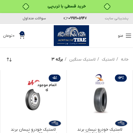
خرید قسطی با ترب‌پی
پشتیبانی سایت
09912105947
👉
سوالات متداول
۴ قسط، بدون کارمزد
بدون ضامن، بدون سود
0
منو
0
تومان
خرید قسطی با ترب‌پی
خانه
لاستیک
لاستیک سنگین
برگه 3
-5%
-13%
اتمام موجود
ی
لاستیک خودرو نیسان برند
لاستیک خودرو نیسان برند