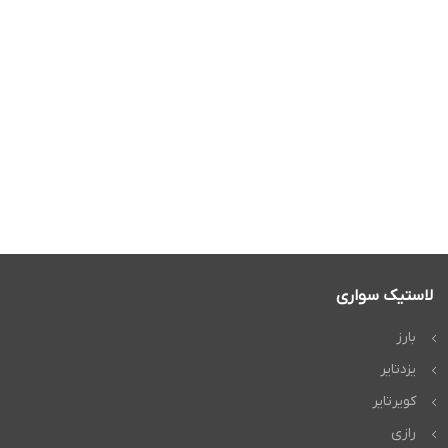
لاستیک سواری
بارز
یزدتایر
کویرتایر
رازی