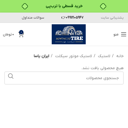
خرید قسطی با ترب‌پی
پشتیبانی سایت
09912105947
👉
سوالات متداول
۴ قسط، بدون کارمزد
بدون ضامن، بدون سود
0
منو
0
تومان
خرید قسطی با ترب‌پی
خانه
لاستیک
لاستیک موتور سیکلت
ایران یاسا
هیچ محصولی یافت نشد.