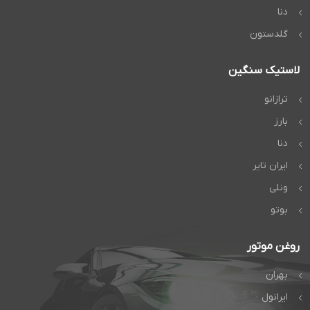
دنا
گلدستون
لاستیک سنگین
ترازانو
بارز
دنا
ایران تایر
ونلی
بوتو
روغن موتور
بهران
ایرانول