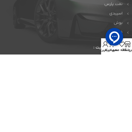
نفت پارس
اسپیدی
بوش
فلومکس
0
پشتیبانی سایت :
روشگاه
علاقه مندی
سبد خرید
حساب کاربری من
09912105947
03155227887
درصورت خاموش بودن شماره همراه پیامک ارسال بفرمایید.
montakhabtires@gmail.com
نماد های اعتماد